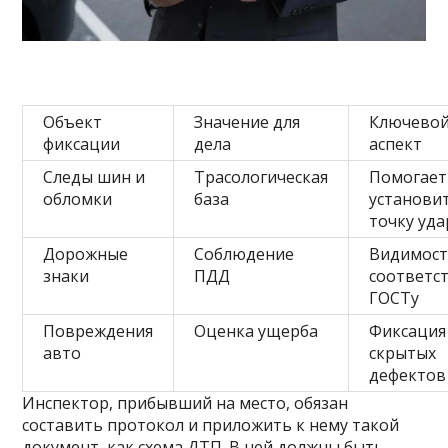
Объект
Значение для
Ключево
фиксации
дела
аспект
Следы шин и
Трасологическая
Помогает
обломки
база
установи
точку уда
Дорожные
Соблюдение
Видимост
знаки
ПДД
соответс
ГОСТу
Повреждения
Оценка ущерба
Фиксация
авто
скрытых
дефектов
Инспектор, прибывший на место, обязан
составить протокол и приложить к нему такой
документ, как схема ДТП. В ней должны быть