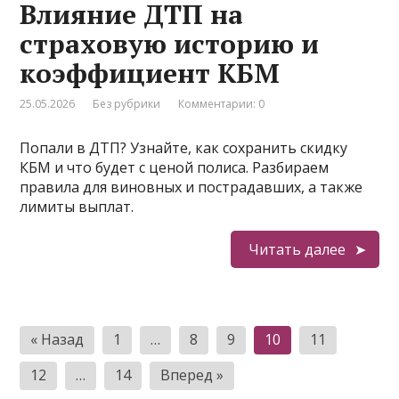
Влияние ДТП на
страховую историю и
коэффициент КБМ
25.05.2026
Без рубрики
Комментарии: 0
Попали в ДТП? Узнайте, как сохранить скидку
КБМ и что будет с ценой полиса. Разбираем
правила для виновных и пострадавших, а также
лимиты выплат.
Читать далее
Пагинация
« Назад
1
…
8
9
10
11
записей
12
…
14
Вперед »