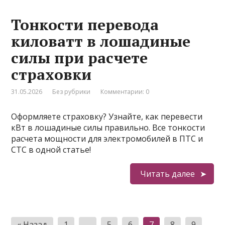
Тонкости перевода
киловатт в лошадиные
силы при расчете
страховки
31.05.2026
Без рубрики
Комментарии: 0
Оформляете страховку? Узнайте, как перевести
кВт в лошадиные силы правильно. Все тонкости
расчета мощности для электромобилей в ПТС и
СТС в одной статье!
Читать далее
Пагинация
« Назад
1
…
5
6
7
8
9